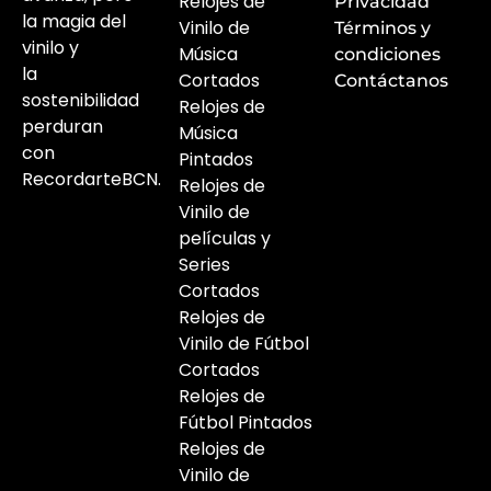
Relojes de
Privacidad
la magia del
Vinilo de
Términos y
vinilo y
Música
condiciones
la
Cortados
Contáctanos
sostenibilidad
Relojes de
perduran
Música
con
Pintados
RecordarteBCN.
Relojes de
Vinilo de
películas y
Series
Cortados
Relojes de
Vinilo de Fútbol
Cortados
Relojes de
Fútbol Pintados
Relojes de
Vinilo de