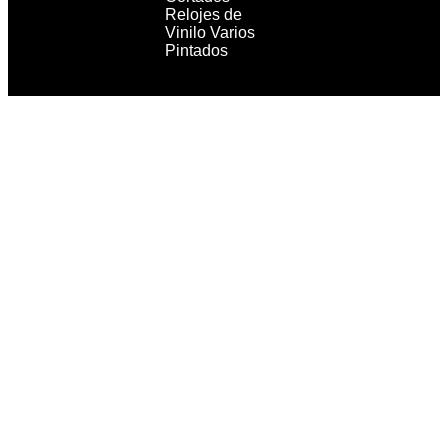
Relojes de
Vinilo Varios
Pintados
Copyright 2021 RecordBCN. Reservados todos los
derechos.