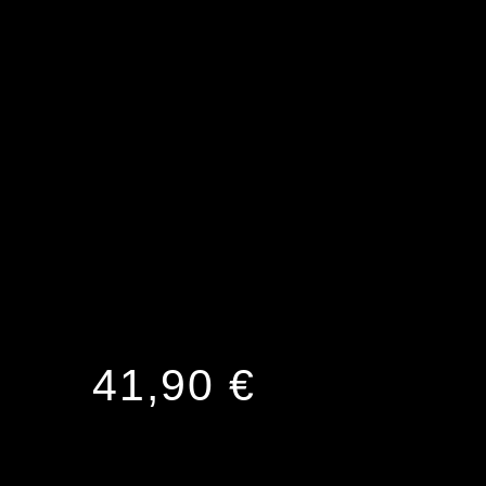
Reloj de
Disco LP
de The
Cure
41,90
€
Solo quedan 2 disponibles