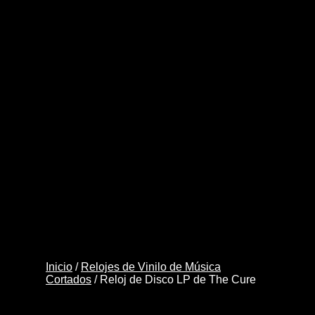
Reloj
Añadir a la lista
Añadir al carrito
de
de deseos
Disco
Añadir a la lista
LP
de deseos
de
The
Cure
cantidad
Inicio
/
Relojes de Vinilo de Música
Cortados
/ Reloj de Disco LP de The Cure