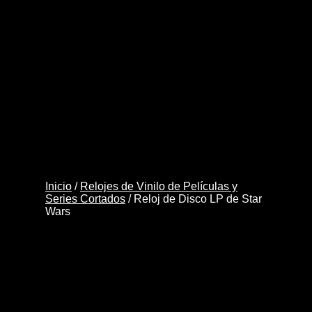
Wars
cantidad
Inicio
/
Relojes de Vinilo de Películas y
Series Cortados
/ Reloj de Disco LP de Star
Wars
Reloj de Disco LP de
Star Wars