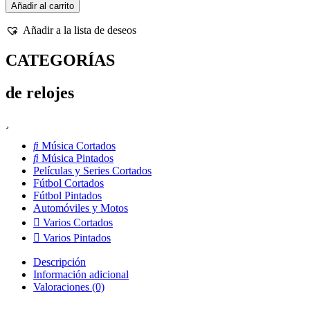
de
Añadir al carrito
Disco
LP
Añadir a la lista de deseos
de
Juego
CATEGORÍAS
de
Tronos
-
de relojes
Winter
is
Coming
cantidad
Música Cortados
Música Pintados
Películas y Series Cortados
Fútbol Cortados
Fútbol Pintados
Automóviles y Motos
Varios Cortados
Varios Pintados
Descripción
Información adicional
Valoraciones (0)