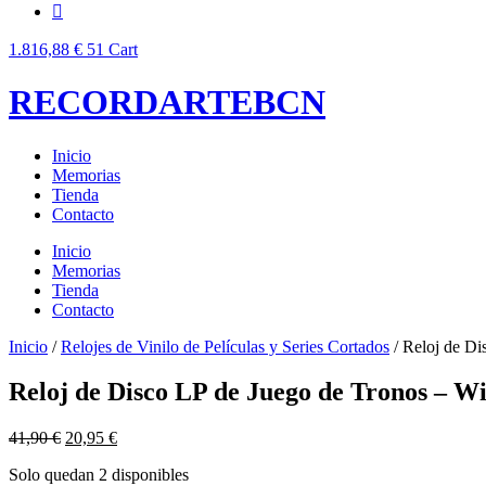
1.816,88
€
51
Cart
RECORDARTEBCN
Inicio
Memorias
Tienda
Contacto
Inicio
Memorias
Tienda
Contacto
Inicio
/
Relojes de Vinilo de Películas y Series Cortados
/ Reloj de Di
Reloj de Disco LP de Juego de Tronos – W
El
El
41,90
€
20,95
€
precio
precio
Solo quedan 2 disponibles
original
actual