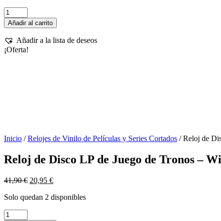
era:
es:
Reloj
41,90 €.
20,95 €.
de
Añadir al carrito
Disco
LP
Añadir a la lista de deseos
de
¡Oferta!
Juego
de
Tronos
-
Winter
is
Coming
cantidad
Inicio
/
Relojes de Vinilo de Películas y Series Cortados
/ Reloj de Di
Reloj de Disco LP de Juego de Tronos – W
El
El
41,90
€
20,95
€
precio
precio
Solo quedan 2 disponibles
original
actual
era:
es:
Reloj
41,90 €.
20,95 €.