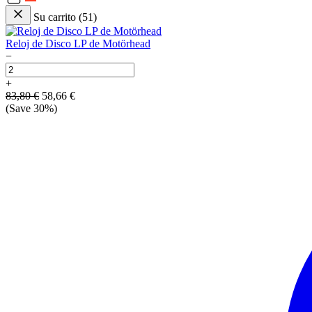
Su carrito
(
51
)
Reloj de Disco LP de Motörhead
−
+
83,80 €
58,66 €
(Save
30
%)