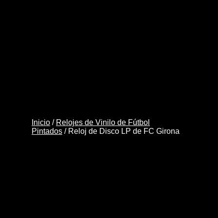
cantidad
Inicio
/
Relojes de Vinilo de Fútbol
Pintados
/ Reloj de Disco LP de FC Girona
Reloj de Disco LP de
FC Girona