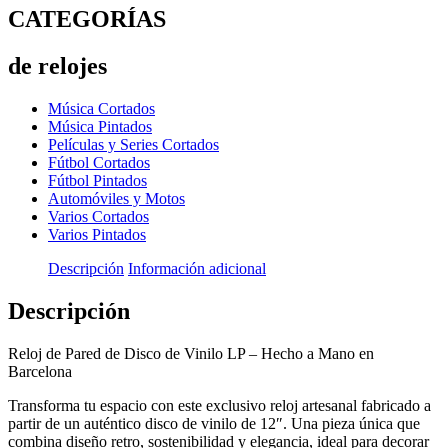
Dua
CATEGORÍAS
Lipa
Radical
Optimism
de relojes
cantidad
Música Cortados
Música Pintados
Películas y Series Cortados
Fútbol Cortados
Fútbol Pintados
Automóviles y Motos
Varios Cortados
Varios Pintados
Descripción
Información adicional
Descripción
Reloj de Pared de Disco de Vinilo LP – Hecho a Mano en
Barcelona
Transforma tu espacio con este exclusivo reloj artesanal fabricado a
partir de un auténtico disco de vinilo de 12″. Una pieza única que
combina diseño retro, sostenibilidad y elegancia, ideal para decorar