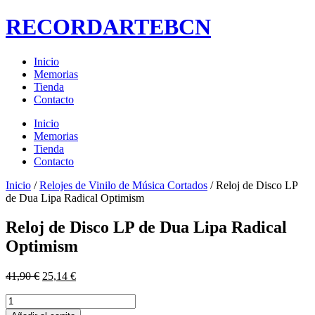
RECORDARTEBCN
Inicio
Memorias
Tienda
Contacto
Inicio
Memorias
Tienda
Contacto
Inicio
/
Relojes de Vinilo de Música Cortados
/ Reloj de Disco LP
de Dua Lipa Radical Optimism
Reloj de Disco LP de Dua Lipa Radical
Optimism
El
El
41,90
€
25,14
€
precio
precio
Reloj
original
actual
de
era:
es: