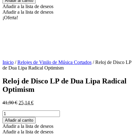
Añadir al carrito
Disco
41,90 €.
25,14 €.
Añadir a la lista de deseos
LP
Añadir a la lista de deseos
de
¡Oferta!
Dua
Lipa
Radical
Optimism
cantidad
Inicio
/
Relojes de Vinilo de Música Cortados
/ Reloj de Disco LP
de Dua Lipa Radical Optimism
Reloj de Disco LP de Dua Lipa Radical
Optimism
El
El
41,90
€
25,14
€
precio
precio
Reloj
original
actual
de
era:
es:
Añadir al carrito
Disco
41,90 €.
25,14 €.
Añadir a la lista de deseos
LP
Añadir a la lista de deseos
de