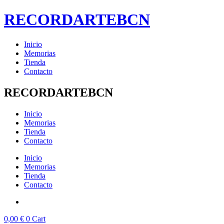
Ir
RECORDARTEBCN
al
contenido
Inicio
Memorias
Tienda
Contacto
RECORDARTEBCN
Inicio
Memorias
Tienda
Contacto
Inicio
Memorias
Tienda
Contacto
0,00
€
0
Cart