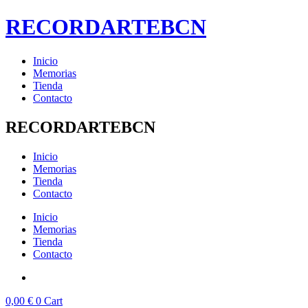
Ir
RECORDARTEBCN
al
contenido
Inicio
Memorias
Tienda
Contacto
RECORDARTEBCN
Inicio
Memorias
Tienda
Contacto
Inicio
Memorias
Tienda
Contacto
0,00
€
0
Cart