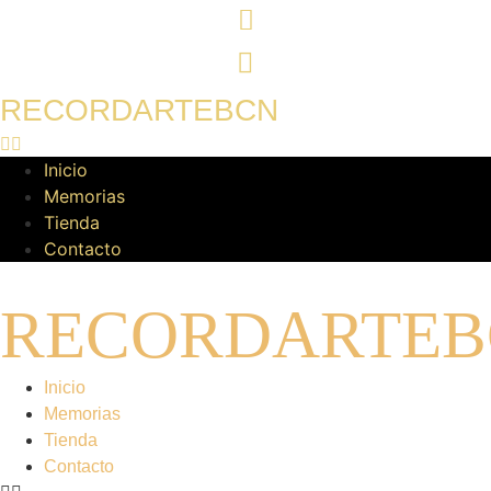
Ir
al
contenido
RECORDARTEBCN
Inicio
Memorias
Tienda
Contacto
RECORDARTEB
Inicio
Memorias
Tienda
Contacto