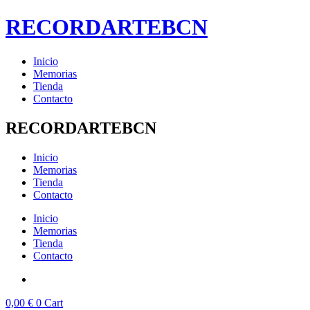
Ir
RECORDARTEBCN
al
contenido
Inicio
Memorias
Tienda
Contacto
RECORDARTEBCN
Inicio
Memorias
Tienda
Contacto
Inicio
Memorias
Tienda
Contacto
0,00
€
0
Cart