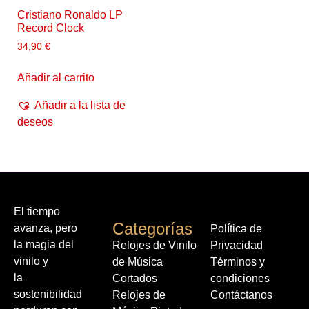
Cristiano Ronaldo LP
Record Clock
34,90
€
Añadir al carrito
Añadir a la lista de
deseos
El tiempo
Categorías
avanza, pero
Política de
la magia del
Relojes de Vinilo
Privacidad
vinilo y
de Música
Términos y
la
Cortados
condiciones
sostenibilidad
Relojes de
Contáctanos