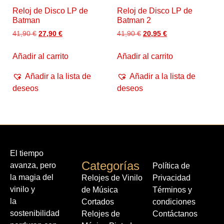
Reloj de Disco LP de
Reloj de Disco LP de
Batman
Batman 2
41,90
€
27,90
€
41,90
€
20,95
€
Añadir al carrito
Añadir al carrito
Añadir a la lista de
Añadir a la lista de
deseos
deseos
El tiempo
Categorías
avanza, pero
Política de
la magia del
Relojes de Vinilo
Privacidad
vinilo y
de Música
Términos y
la
Cortados
condiciones
sostenibilidad
Relojes de
Contáctanos