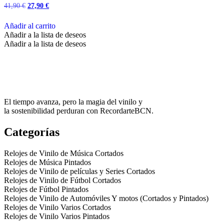
El
El
41,90
€
27,90
€
precio
precio
original
actual
Añadir al carrito
era:
es:
Añadir a la lista de deseos
41,90 €.
27,90 €.
Añadir a la lista de deseos
El tiempo avanza, pero la magia del vinilo y
la sostenibilidad perduran con RecordarteBCN.
Categorías
Relojes de Vinilo de Música Cortados
Relojes de Música Pintados
Relojes de Vinilo de películas y Series Cortados
Relojes de Vinilo de Fútbol Cortados
Relojes de Fútbol Pintados
Relojes de Vinilo de Automóviles Y motos (Cortados y Pintados)
Relojes de Vinilo Varios Cortados
Relojes de Vinilo Varios Pintados