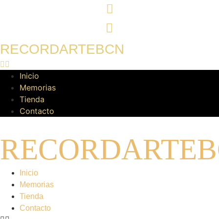
Ir
al
contenido
RECORDARTEBCN
Inicio
Memorias
Tienda
Contacto
RECORDARTEB
Inicio
Memorias
Tienda
Contacto